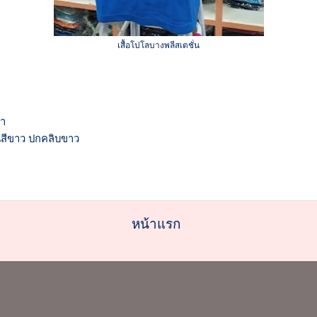
เสื้อโปโลบางพลีสเตชั่น
๋า
แขนสีขาว ปกคลิบขาว
หน้าแรก