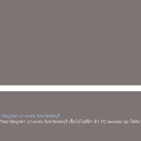
ยาลัยบูรพา บางแสน จังหวัดชลบุรี
ิทยาลัยบูรพา บางแสน จังหวัดชลบุรี เสื้อโปโลสีดำ ผ้า TC lacoste นุ่ม ใส่สบาย