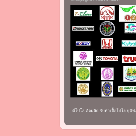
ดีโปโล ตัดผลิต รับทำเสื้อโปโล ยูน