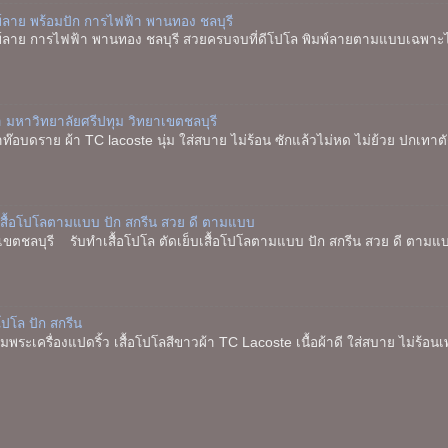
พ์ลาย พร้อมปัก การไฟฟ้า พานทอง ชลบุรี
พ์ลาย การไฟฟ้า พานทอง ชลบุรี สวยครบจบที่ดีโปโล พิมพ์ลายตามแบบเฉพาะไ
า มหาวิทยาลัยศรีปทุม วิทยาเขตชลบุรี
ทาท๊อบดราย ผ้า TC lacoste นุ่ม ใส่สบาย ไม่ร้อน ซักแล้วไม่หด ไม่ย้วย ปกเท
็บเสื้อโปโลตามแบบ ปัก สกรีน สวย ดี ตามแบบ
าเขตชลบุรี รับทำเสื้อโปโล ตัดเย็บเสื้อโปโลตามแบบ ปัก สกรีน สวย ดี ตามแบบ
อโปโล ปัก สกรีน
พระเครื่องแปดริ้ว เสื้อโปโลสีขาวผ้า TC Lacoste เนื้อผ้าดี ใส่สบาย ไม่ร้อน