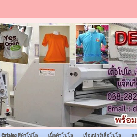
Catalog สีผ้าโปโล
เนื้อผ้าโปโล
เรื่องน่ารู้เสื้อโปโล
ลู