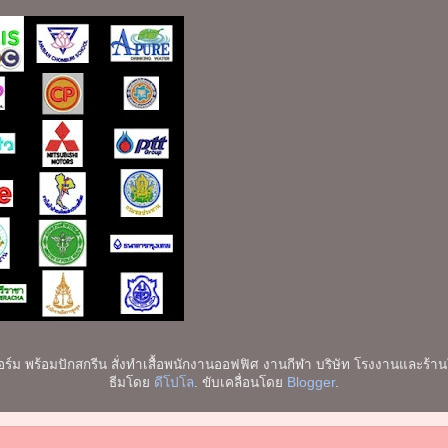
ิฟอร์ม พร้อมปักสกรีน สั่งทำเสื้อพนักงานออฟฟิศ งานกีฬา บริษัท โรงงานและร้า
ธีมโดย
ดีโปโล
. ขับเคลื่อนโดย
Blogger
.