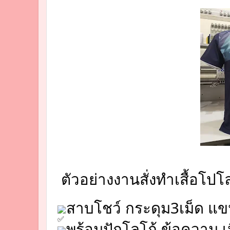
ตัวอย่างงานสั่งทำเสื้อโปโ
สาบโชว์ กระดุม3เม็ด แข
พร้อมปักโลโก้ ข้อความ เ