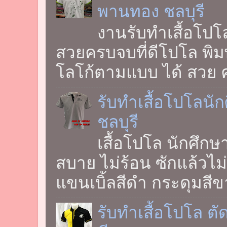
พานทอง ชลบุรี
งานรับทำเสื้อโปโ
สวยครบจบที่ดีโปโล พิ
โลโก้ตามแบบ ได้ สวย ค
รับทำเสื้อโปโลนั
ชลบุรี
เสื้อโปโล นักศึกษ
สบาย ไม่ร้อน ซักแล้วไ
แขนเบิ้ลสีดำ กระดุมสีขา
รับทำเสื้อโปโล ต